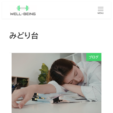
メ
イ
MENU
ン
コ
みどり台
ン
テ
ン
ツ
ブログ
へ
移
動