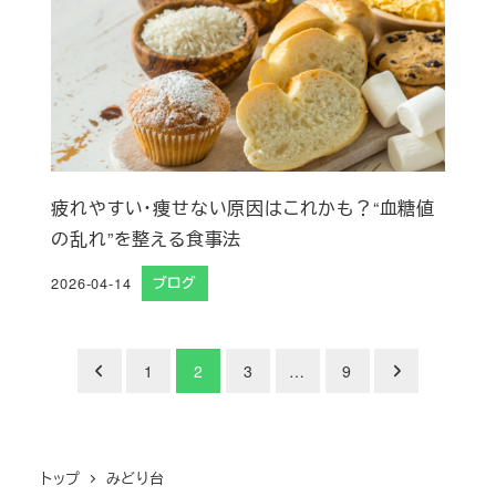
疲れやすい・痩せない原因はこれかも？“血糖値
の乱れ”を整える食事法
2026-04-14
ブログ
投稿日
投
1
2
3
…
9
稿
の
トップ
みどり台