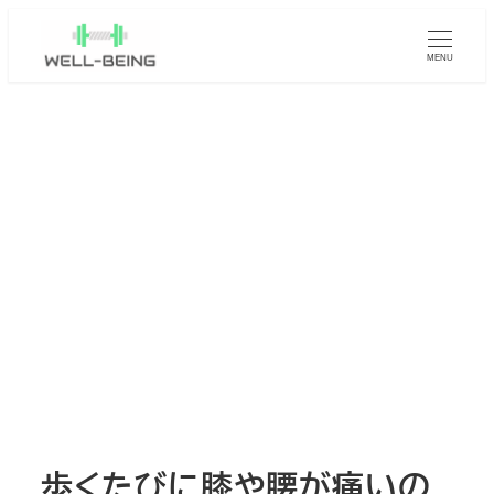
メ
イ
MENU
ン
コ
ン
テ
ン
ツ
へ
移
動
歩くたびに膝や腰が痛いの