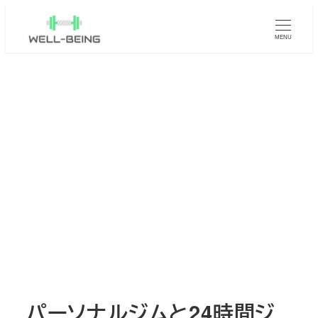
メ
イ
MENU
ン
コ
ン
テ
ン
ツ
へ
移
動
パーソナルジムと24時間ジ